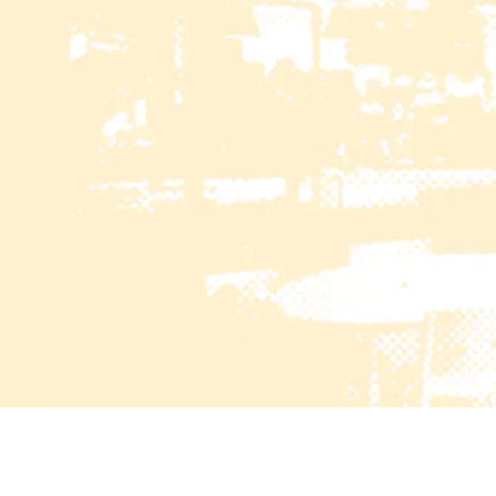
[!% if (image.url!="") { %]
[!% }
%]
[%title%]