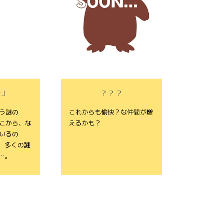
矢」
？？？
う謎の
これからも愉快？な仲間が増
こから、な
えるかも？
いるの
、多くの謎
…。