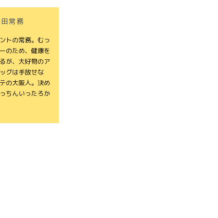
M田常務
ントの常務。むっ
ーのため、健康を
るが、大好物のア
ッグは手放せな
テの大阪人。決め
っちんいったろか