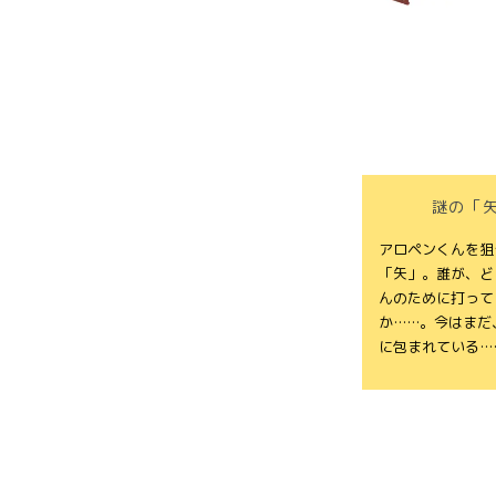
謎の「
アロペンくんを狙
「矢」。誰が、ど
んのために打って
か……。今はまだ
に包まれている…